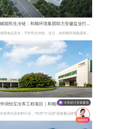
赋能民生冷链：和顺环境集团助力安徽盐业打造1.2万㎡冷链加工中心
保障食品安全，守护民生供给。近日，由和顺环境集团承建的合肥盐业冷链食品加工中心冷库项目正式交付。该项目作为安徽省内具有代表性的冷链物流枢纽，总建筑面积达12340m²，标志着和顺环境在大型民生冷链基建领域再次迈出坚实一步。
冷库设计安装建造
华润怡宝冷库工程项目｜和顺环境集团 饮料冷链标杆案例
在饮用水及饮料行业，“纯净”与“品质”是衡量品牌竞争力的核心标准。作为国内领先的饮料企业，华润怡宝始终坚持对供应链每一个环节的严苛把控。