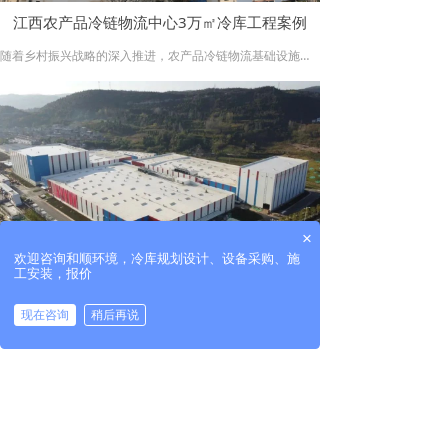
江西农产品冷链物流中心3万㎡冷库工程案例
随着乡村振兴战略的深入推进，农产品冷链物流基础设施建设成为保障"菜篮子"工程、促进农业增效农民增收的关键环节。高安市作为江西省重要的农业产区，对现代化冷链物流设施的需求日益迫切。
高安市村集体经济发展投资有限公司积极响应国家政策，投资建设高安市农产品冷链物流中心，旨在打造集冷藏、冷冻、分拣、配送于一体的区域性冷链物流枢纽。
×
欢迎咨询和顺环境，冷库规划设计、设备采购、施
工安装，报价
湖北丹江口26.2米高自动化立体冷库项目
现在咨询
稍后再说
自动化立体冷库项目，能够实现大型自动化立体冷库的制冷系统自动化、安全防护自动化、信息追溯及检索自动化，及输送系统自动化，大大提高冷库的的吞吐量、减少人工成本、增加土地利用率、从而提高冷链物流仓储环节的效率。