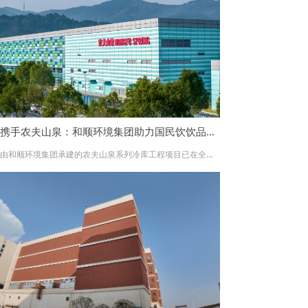
携手农夫山泉：和顺环境集团助力国民饮饮品巨头构筑全系冷链版图
由和顺环境集团承建的农夫山泉系列冷库工程项目已在全国多地顺利交付并投入使用。